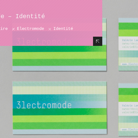
de – Identité
aire
Electromode
Identité
Hide Content