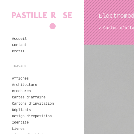
Electromo
Cartes d’aff
Accueil
Contact
Profil
TRAVAUX
Affiches
Architecture
Brochures
Cartes d’affaire
Cartons d’invitation
Dépliants
Design d’exposition
Identité
Livres