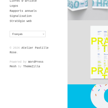
Livres d’artiste
Logos
Rapports annuels
Signalisation
Stratégie web
Français
© 2026
Atelier Pastille
Rose
.
Powered by
WordPress
Mesh
by
ThemeZilla